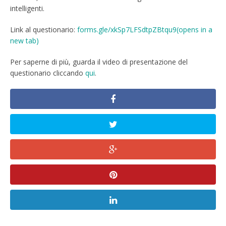
intelligenti.
Link al questionario:
forms.gle/xkSp7LFSdtpZBtqu9(opens in a
new tab)
Per saperne di più, guarda il video di presentazione del
questionario cliccando
qui
.